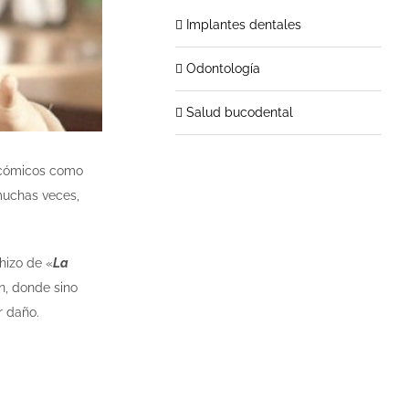
Implantes dentales
Odontología
Salud bucodental
 cómicos como
muchas veces,
hizo de «
La
n, donde sino
r daño.