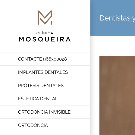
Saltar
al
Dentistas
contenido
CONTACTE 966300028
Ver
imagen
IMPLANTES DENTALES
más
grande
PRÓTESIS DENTALES
ESTÉTICA DENTAL
ORTODONCIA INVISIBLE
ORTODONCIA