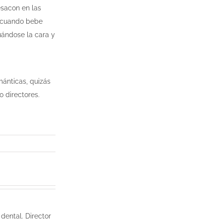
esacon en las
e cuando bebe
uándose la cara y
mánticas, quizás
 directores.
dental. Director