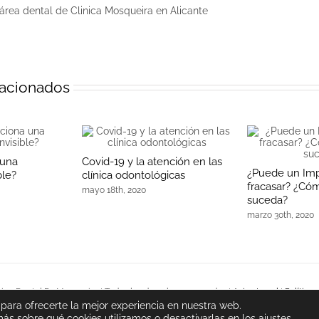
 área dental de Clinica Mosqueira en Alicante
lacionados
 una
Covid-19 y la atención en las
¿Puede un Imp
ble?
clínica odontológicas
fracasar? ¿Có
mayo 18th, 2020
suceda?
marzo 30th, 2020
nica Dental Dr. Mosqueira | Todos los derechos reservados |
Aviso Legal
|
Política 
 para ofrecerte la mejor experiencia en nuestra web.
de Cookies
s sobre qué cookies utilizamos o desactivarlas en los
ajustes
.