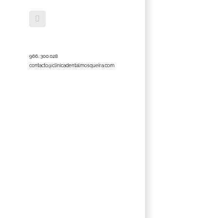
Facebook
966. 300.028
contacto@clinicadentalmosqueira.com