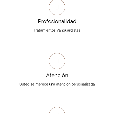
Trabajo de Calidad
Le garantizamos al paciente un trabajo de alta
Profesionalidad
profesionalidad y con tratamientos vanguardistas.
Tratamientos Vanguardistas
Sin intermediarios
Contará con la atención individual y personalizada
Atención
del Dr. Mosqueira.
Usted se merece una atención personalizada
Precios insuperables