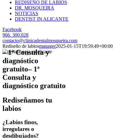
REDISEÑO DE LABIOS
DR. MOSQUEIRA
NOTICIAS
DENTIST IN ALICANTE
Facebook
966. 300.028
contacto@clinicadentalmosqueira.com
Rediseño de labios
manager
2025-01-15T19:59:49+00:00
– 1ª Consulta y
diagnóstico
gratuito
– 1ª
Consulta y
diagnóstico gratuito
Rediseñamos tu
labios
¿Labios finos,
irregulares o
desdibujados?