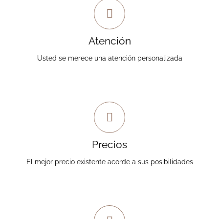
Sin intermediarios
Contará con la atención individual y personalizada
Atención
del Dr. Mosqueira.
Usted se merece una atención personalizada
Precios insuperábles
Precios sin asteriscos (*). Le informamos de los costes
Precios
totales de todo el tratamiento de forma clara y sin
compromiso.
El mejor precio existente acorde a sus posibilidades